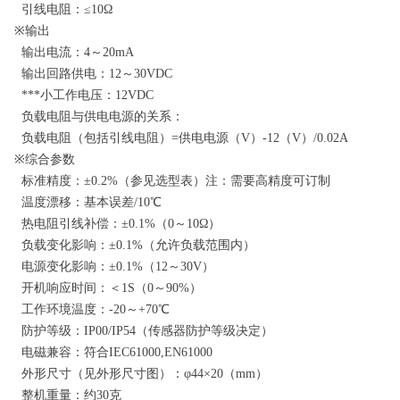
引线电阻：≤10Ω
※输出
输出电流：4～20mA
输出回路供电：12～30VDC
***小工作电压：12VDC
负载电阻与供电电源的关系：
负载电阻（包括引线电阻）=供电电源（V）-12（V）/0.02A
※综合参数
标准精度：±0.2%（参见选型表）注：需要高精度可订制
温度漂移：基本误差/10℃
热电阻引线补偿：±0.1%（0～10Ω）
负载变化影响：±0.1%（允许负载范围内）
电源变化影响：±0.1%（12～30V）
开机响应时间：＜1S（0～90%）
工作环境温度：-20～+70℃
防护等级：IP00/IP54（传感器防护等级决定）
电磁兼容：符合IEC61000,EN61000
外形尺寸（见外形尺寸图）：φ44×20（mm）
整机重量：约30克