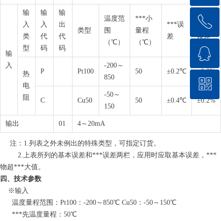
输
输
输
温度范
***小
ꂅ
回到顶部
入
入
出
***误
基本
类型
围
量程
类
代
代
差
误差
（℃）
（℃）
型
码
码
ꁗ
18571711144
输
入
-200～
P
Pt100
50
±0.2℃
±0.2%
热
850
ꀥ
QQ客服
电
-50～
阻
C
Cu50
50
±0.4℃
±0.2%
150
微信二维码
输出
01
4～20mA
注：1.列表之外未例出的特殊类型，可指定订货。
2.上表所列的基本误差和***误差两栏，应用时应取基本误差，***
物超***大值。
四、技术参数
※输入
温度量程范围：Pt100：-200～850℃ Cu50：-50～150℃
***先温度量程：50℃