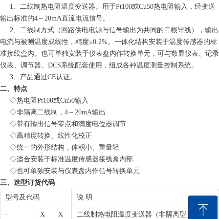
1、二线制热电阻温度变送器。用于Pt100或Cu50热电阻输入，经变送
输出标准的4～20mA直流电流信号。
2、二线制方式（回路供电电源与信号输出为共同的二根导线），输出
电流与被测温度成线性，精度≤0.2%。一体化结构安装于温度传感器的标
准接线盒内。也可单独安装于仪表盘内作转换单元，可与数显仪表、记录
仪表、调节器、DCS系统配套使用，组成各种温度测量控制系统。
3、产品通过CE认证。
二、特点
◇热电阻Pt100或Cu50输入
◇非隔离二线制，4～20mA输出
◇带有输出信号零点和满度电位器调节
◇高精度转换、线性化校正
◇统一的外形结构，体积小、重量轻
◇适合安装于标准温度传感器接线盒内部
◇也可单独安装与仪表盘内作信号转换单元
三、选型订货代码
型号及代码
说 明
ꁸ
-
X
X
二线制热电阻温度变送器（非隔离型）