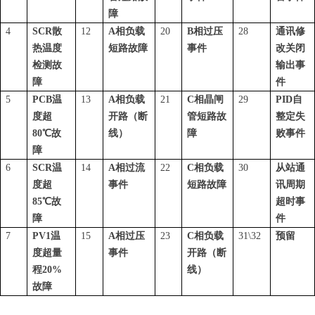
障
4
SC
R
散
12
A
相负载
20
B
相过压
28
通讯修
热温度
短路故障
事件
改关闭
检测故
输出事
障
件
5
PC
B
温
13
A
相负载
21
C
相晶闸
29
PI
D
自
度
超
开路（断
管短路故
整定失
8
0
℃
故
线）
障
败事件
障
6
SC
R
温
14
A
相过流
22
C
相负载
30
从站通
度
超
事件
短路故障
讯周期
8
5
℃
故
超时事
障
件
7
PV
1
温
15
A
相过压
23
C
相负载
31\32
预留
度超量
事件
开路（断
程
20
%
线）
故障