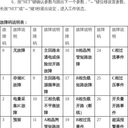
6
、
按
“
SE
T
”
键确认参数与跳出下一个参数
，
“←
”
键位移设置参数。
长
按
“
SE
T
”
或
“←
”
键
3
秒退出设定，进入工作状态。
故障码说明表：
故
故障说
故
故障说明
故
故障说明
故障
故障说
障
明
障
障
码
明
码
码
码
0
无故障
8
主回路未
16
B
相晶闸
24
C
相过
通电或保
管短路故
流事件
险丝开路
障
故障
1
存
储
I
C
9
主回路电
17
B
相负载
25
C
相过
故障
源频率故
短路故障
压事件
障
2
电量采
10
三相负载
18
B
相负载
26
开关量
集
I
C
故
不平衡故
开路（断
开路事
障
障
线）
件
3
预留
11
A
相晶闸
19
B
相过流
27
超温报
管短路故
事件
警事件