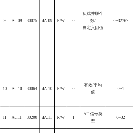
负载并联个
9
Ad.09
30075
dA.0
9
R/W
0
数
/
0~32767
自定义阻值
有
效
/
平均
10
Ad.10
30064
dA.10
R/W
0
0~1
值
AI
1
信号类
11
Ad.11
30200
dA.11
R/W
1
0~32
型