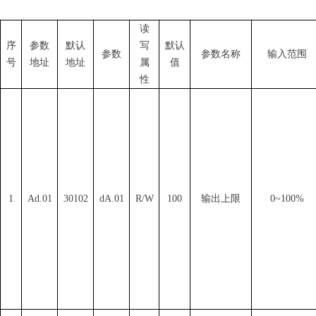
读
序
参数
默认
写
默认
参数
参数名称
输入范围
号
地址
地址
属
值
性
1
Ad.01
30102
dA.01
R/W
100
输出上限
0~100%