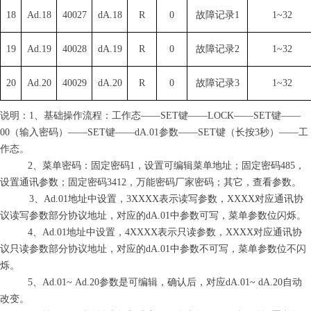
18
Ad.18
40027
dA.18
R
0
故障记
录
1
1~32
19
Ad.19
40028
dA.19
R
0
故障记
录
2
1~32
20
Ad.20
40029
dA.20
R
0
故障记
录
3
1~32
说明
：
1
、基础操作流程：工作
态
—
—
SE
T
键
—
—
LOC
K
—
—
SE
T
键
—
—
0
0
（输入密码
）
—
—
SE
T
键
—
—
dA.0
1
参
数
—
—
SE
T
键（长
按
3
秒
）
—
—
工
作态。
2
、菜单密码：固定密
码
1
，设置可编辑菜单地址；固定密
码
48
5
，
设置通讯参数；固定密
码
341
2
，万能密码厂家密码；其它，查看参数。
3
、
Ad.0
1
地址中设置
，
3XXX
X
表示读写参数
，
XXX
X
对应通讯协
议读写参数部分协议地址，对应
的
dA.0
1
中参数可写，菜单参数位闪烁。
4
、
Ad.0
1
地址中设置
，
4XXX
X
表示只读参数
，
XXX
X
对应通讯协
议只读参数部分协议地址，对应
的
dA.0
1
中参数不可写，菜单参数位不闪
烁。
5
、
Ad.01~
Ad.2
0
参数是可编辑，确认后，对
应
dA.01~
dA.2
0
自动
改变。