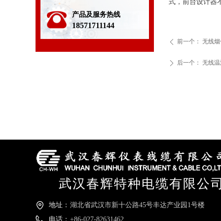
式，前台设计器
产品及服务热线
18571711144
前一个：
无线烟
ꄴ
后一个：
无线温
ꄲ
武汉春辉特种电缆有限公
地址：
湖北省武汉市新十公路45号丰达产业园1号楼
电话：
+86-027-82631462