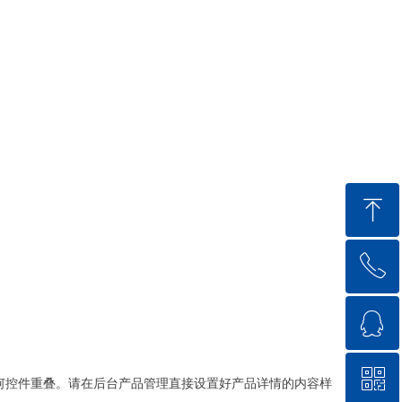
ꁸ
ꂅ
回到顶部
ꁗ
18571711144
ꀥ
QQ客服
何控件重叠。请在后台产品管理直接设置好产品详情的内容样