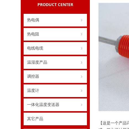
PRODUCT CENTER
热电偶
ꁇ
热电阻
ꁇ
电线电缆
ꁇ
温湿度产品
ꁇ
调控器
ꁇ
温度计
ꁇ
一体化温度变送器
ꁇ
其它产品
【这是一个产品