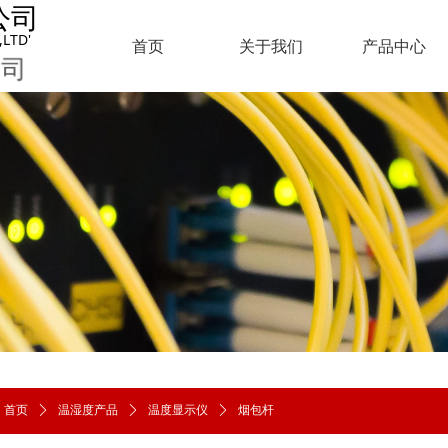
公司
LTD'
首页
关于我们
产品中心
司
首页
ꄲ
温湿度产品
ꄲ
温度显示仪
ꄲ
烟包杆