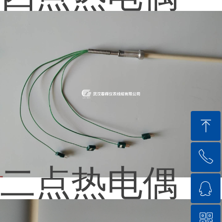
ꁸ
ꂅ
回到顶部
二点热电偶
ꁗ
18571711144
ꀥ
QQ客服