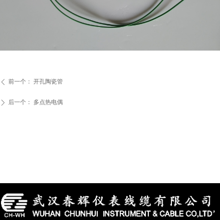
前一个：
开孔陶瓷管
ꄴ
后一个：
多点热电偶
ꄲ