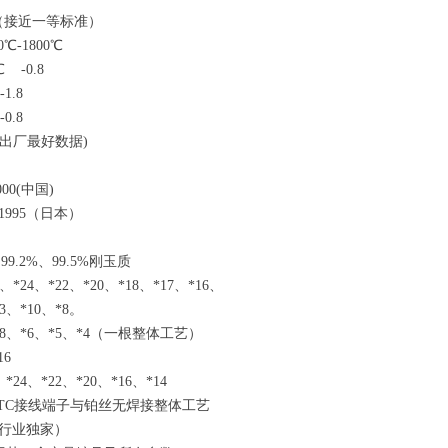
（接近一等标准）
0
℃
-180
0
℃
℃
-0.8
1.8
0.8
出厂最好数
据
)
000
(
中
国
)
99
5
（日本）
、
99.2
%
、
99.5
%
刚玉质
、
*2
4
、
*2
2
、
*2
0
、
*1
8
、
*1
7
、
*1
6
、
3
、
*1
0
、
*
8
。
8
、
*
6
、
*
5
、
*
4
（一根整体工艺）
16
、
*2
4
、
*2
2
、
*2
0
、
*1
6
、
*14
T
C
接线端子与铂丝无焊接整体工艺
行业独家）