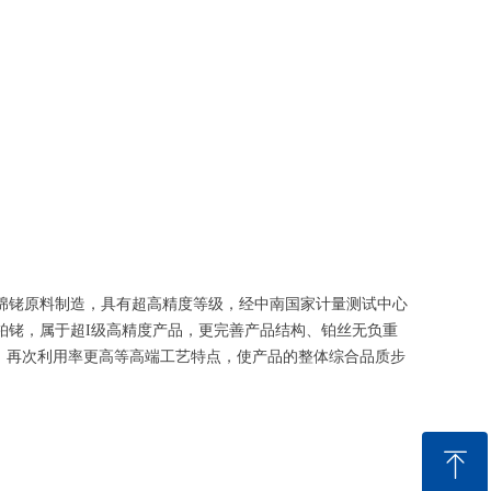
绵铑原料制造，具有超高精度等级，经中南国家计量测试中心
铂铑，属于
超
I
级高精度产品，更完善产品结构、铂丝无负重
，再次利用率更高等高端工艺特点，使产品的整体综合品质步
ꁸ