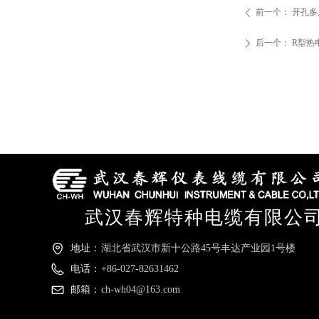
前一个：
开孔多
ꄴ
后一个：
R型热
ꄲ
武汉春辉特种电缆有限公
地址：
湖北省武汉市新十公路45号丰达产业园1号楼
电话：
+86-027-82631462
邮箱：
ch-wh04@163.com