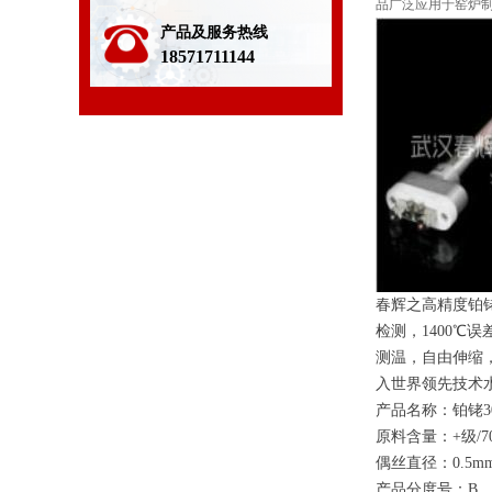
品广泛应用于窑炉
产品及服务热线
18571711144
春辉之高精度铂
检测
，
140
0
℃
误
测温，自由伸缩
入世界领先技术
产品名称：铂
铑
3
原料含量
：
+
级
/7
偶丝直径
：
0.5m
产品分度号
：
B