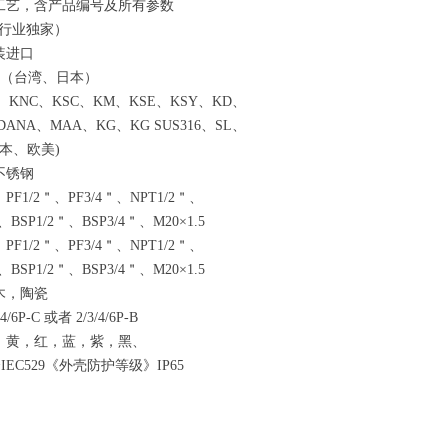
工艺，含产品编号及所有参数
行业独家）
装进口
（台湾、日本）
、
KN
C
、
KS
C
、
K
M
、
KS
E
、
KS
Y
、
K
D
、
DAN
A
、
MA
A
、
K
G
、
KG SUS31
6
、
S
L
、
本、欧
美
)
不锈钢
：
PF1/
2
＂
、
PF3/
4
＂
、
NPT1/
2
＂、
、
BSP1/
2
＂
、
BSP3/
4
＂
、
M20×1.5
：
PF1/
2
＂
、
PF3/
4
＂
、
NPT1/
2
＂、
、
BSP1/
2
＂
、
BSP3/
4
＂
、
M20×1.5
木，陶瓷
/4/6P-C
或
者
2/3/4/6P-B
，黄，红，蓝，紫，黑、
合
IEC52
9
《外壳防护等级
》
IP65