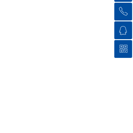
ꂅ
回到顶部
ꁗ
18571711144
ꀥ
QQ客服
微信二维码