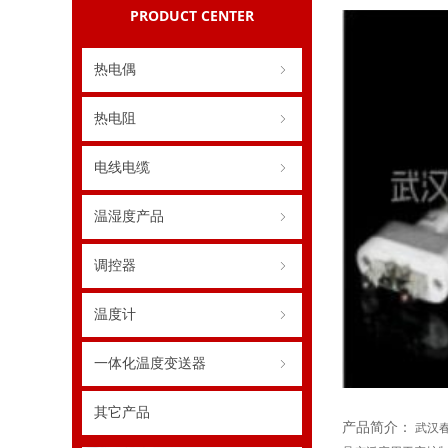
PRODUCT CENTER
热电偶
ꁇ
热电阻
ꁇ
电线电缆
ꁇ
温湿度产品
ꁇ
调控器
ꁇ
温度计
ꁇ
一体化温度变送器
ꁇ
其它产品
产品简介：
武汉