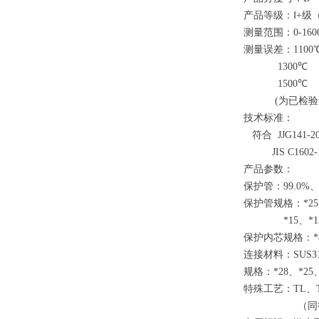
产品等级
：
Ⅰ
+
级
测量范围
：
0-160
测量误差
：
110
0
130
0
℃
-
150
0
℃
-
(
为已检验
技术标准：
符
合
JJG141-2
JIS C1602-1
产品参数：
保护管
：
99.0
%
保护管规格
：
*2
5
*1
5
、
*1
保护内芯规格
：
*
连接材料
：
SUS3
规格
：
*2
8
、
*2
5
特殊工艺
：
T
L
、
（同