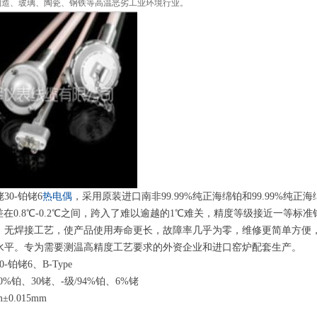
制造、玻璃、陶瓷、钢铁等高温恶劣工业环境行业。
铑
30
-
铂
铑
6
热电偶
，采用原装进口南
非
99.99
%
纯正海绵铂
和
99.99
%
纯正海
差
在
0.
8
℃
-0.
2
℃
之间，跨入了难以逾越
的
1
℃
难关，精度等级接近一等标准
，无焊接工艺，使产品使用寿命更长，故障率几乎为零，维修更简单方便
水平。专为需要测温高精度工艺要求的外资企业和进口窑炉配套生产。
0
-
铂
铑
6
、
B-Type
0
%
铂
、
3
0
铑
、
-
级
/94
%
铂
、
6
%
铑
m±0.015mm