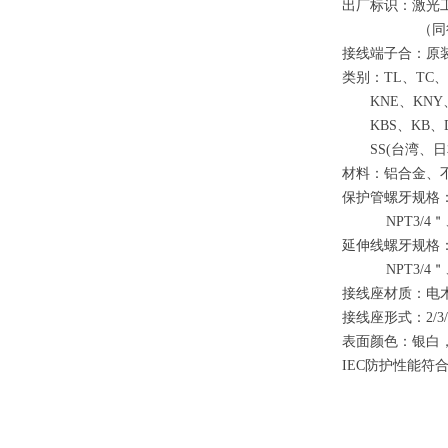
出厂标识：激光
（同
接线端子合：原
类别
：
T
L
、
T
C
、
KN
E
、
KN
Y
KB
S
、
K
B
、
SS
(
台湾、日
材料：铝合金、
保护管螺牙规格
NPT3/
4
＂
延伸线螺牙规格
NPT3/
4
＂
接线座材质：电
接线座形式
：
2/3
表面颜色：银白
IE
C
防护性能符