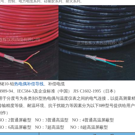
信号、控制、电力电缆系列、硅橡胶系列、耐火系列。
铑
10
-
铂
热电偶
补偿导线
、补偿电缆
989-9
4
、
IEC584-
3
及企业标准（中国
）
JIS C1602-199
5
（日本）
用于分度号为各类
别
S
型热电偶与温度仪表之间的电气连接，以提高测量
传输精度等级、耐温环境、抗干扰能力等因素分为以
下
8
种型号提供给用户
制作）
N
O
：
2
普通屏蔽
型
N
O
：
3
普通高温
型
N
O
：
4
普通高温屏蔽型
N
O
：
6
高温屏蔽
型
N
O
：
7
超高温
型
N
O
：
8
超高温屏蔽型