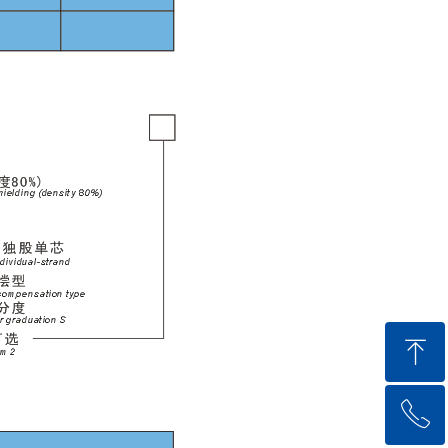
ꁸ
ꂅ
回到顶部