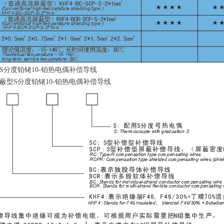
S
分度铂
铑
10
-
铂热电偶补偿导线
蔽
型
S
分度铂
铑
10
-
铂热电偶补偿导线