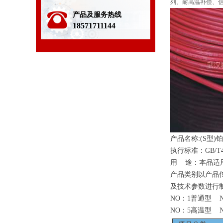
列、耐高温补偿、
产品及服务热线
18571711144
产品名
称
:(
S
型
)
铂
执行标准
：
GB/T4
用
途：本品适
产品类别以产品
及技术参数进行
N
O
：
1
普通
型
N
O
：
5
高温
型