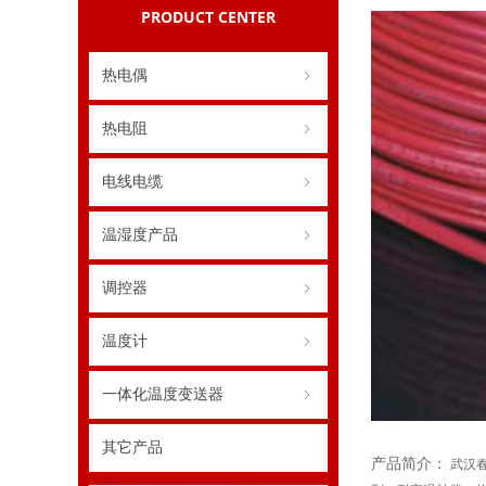
PRODUCT CENTER
热电偶
ꁇ
热电阻
ꁇ
电线电缆
ꁇ
温湿度产品
ꁇ
调控器
ꁇ
温度计
ꁇ
一体化温度变送器
ꁇ
其它产品
产品简介：
武汉