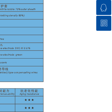
ꁗ
18571711144
ꀥ
QQ客服
微信二维码