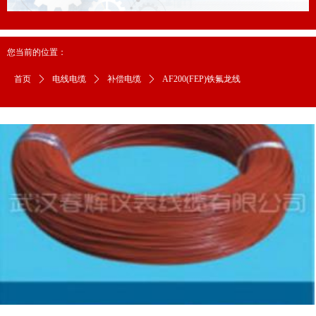
您当前的位置：
首页
ꄲ
电线电缆
ꄲ
补偿电缆
ꄲ
AF200(FEP)铁氟龙线