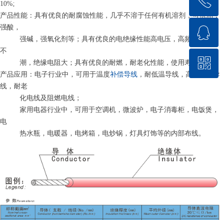
ꂅ
10%;
产品性能：具有优良的耐腐蚀性能，几乎不溶于任何有机溶剂，可抗油，
强酸，
ꁗ
18571711144
强碱，强氧化剂等；具有优良的电绝缘性能高电压，高频损耗小，
不
ꀥ
QQ客服
潮，绝缘电阻大；具有优良的耐燃，耐老化性能，使用寿命长。
产品应用：电子行业中，可用于温度
补偿导线
，耐低温导线，高温加热导
线，耐
老
微信二维码
化电线及阻燃电线
；
家用电器行业中，可用于空调机，微波炉，电子消毒柜，电饭煲，
电
热水瓶，电暖器，电烤箱，电炒锅，灯具灯饰等的内部布线。