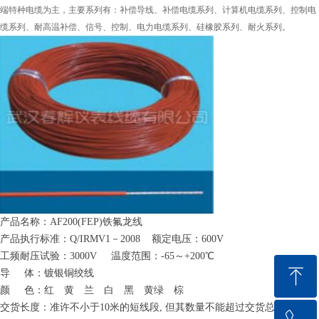
端特种电缆为主，主要系列有：补偿导线、补偿电缆系列、计算机电缆系列、控制电
缆系列、耐高温补偿、信号、控制、电力电缆系列、硅橡胶系列、耐火系列。
产品名称
：
AF200(FEP
)
铁氟龙线
产品执行标准
：
Q/IRMV
1
－
2008
额定电压
：
600V
工频耐压试验
：
3000V
温度范围
：
-6
5
～
+20
0
℃
ꁸ
导
体：镀银铜绞线
颜
色：红 黄 兰 白 黑 黄绿 棕
交货长度：准许不小
于
1
0
米的短线
段
,
但其数量不能超过交货总数量
的
回到顶部