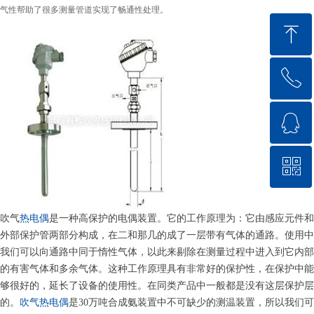
气性帮助了很多测量管道实现了畅通性处理
。
ꁸ
ꂅ
回到顶部
ꁗ
18571711144
ꀥ
QQ客服
微信二维码
吹气
热电偶
是一种高保护的电偶装置。它的工作原理为：它由感应元件和
外部保护管两部分构成，在二和那几的成了一层带有气体的通路。使用中
我们可以向通路中同于惰性气体，以此来剔除在测量过程中进入到它内部
的有害气体和多余气体。这种工作原理具有非常好的保护性，在保护中能
够很好的，延长了设备的使用性。在同类产品中一般都是没有这层保护层
的。
吹气热电偶
是
3
0
万吨合成氨装置中不可缺少的测温装置，所以我们可