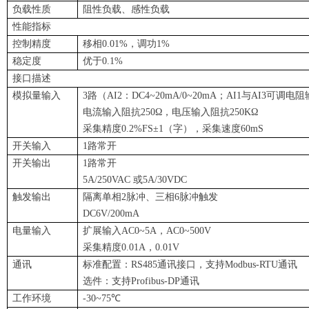
负载性质
阻性负载、感性负载
性能指标
控制精度
移相0.01%，调功1%
稳定度
优于0.1%
接口描述
模拟量输入
3路（AI2：DC4~20mA/0~20mA；AI1与AI3可调电
电流输入阻抗250Ω，电压输入阻抗250KΩ
采集精度0.2%FS±1（字），采集速度60mS
开关输入
1路常开
开关输出
1路常开
5A/250VAC 或5A/30VDC
触发输出
隔离单相2脉冲、三相6脉冲触发
DC6V/200mA
电量输入
扩展输入AC0~5A，AC0~500V
采集精度0.01A，0.01V
通讯
标准配置：RS485通讯接口，支持Modbus-RTU通讯
选件：支持Profibus-DP通讯
工作环境
-30~75℃