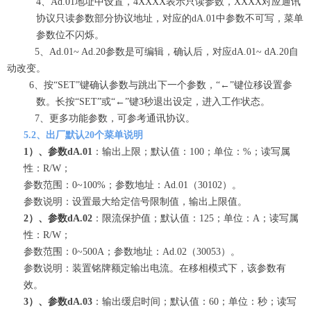
4、Ad.01地址中设置，4XXXX表示只读参数，XXXX对应通讯
协议只读参数部分协议
地址，对应的dA.01中参数不可写，菜单
参数位不闪烁。
5、Ad.01~ Ad.20参数是可编辑，确认后，对应dA.01~ dA.20自
动改变。
6、按“SET”键确认参数与跳出下一个参数，“←”键位移设置参
数。长按“SET”或“←”键3秒退出设定，进入工作状态。
7、更多功能参数，可参考通讯协议。
5.2、出厂默认20个菜单说明
1）、参数dA.01
：输出上限；默认值：100；单位：%；读写属
性：R/W；
参数范围：0~100%；参数地址：Ad.01（30102）。
参数说明：设置最大给定信号限制值，输出上限值。
2）、参数dA.02
：限流保护值；默认值：125；单位：A；读写属
性：R/W；
参数范围：0~500A；参数地址：Ad.02（30053）。
参数说明：装置铭牌额定输出电流。在移相模式下，该参数有
效。
3）、参数dA.03
：输出缓启时间；默认值：60；单位：秒；读写