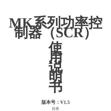
MK系列功率控
制器（SCR）
使
用
说
明
书
版本号：V1.5
目录