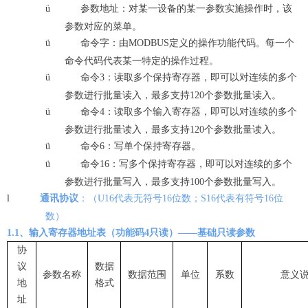
ü
参数地址：对某一设备的某一参数实施操作时，该
参数对应的菜单。
ü
命令字：由MODBUS定义的操作功能代码。每一个
命令代码代表某一特定的操作过程。
ü
命令3：读取多个保持寄存器，即可以对连续的多个
参数进行批量读入，最多支持120个参数批量读入。
ü
命令4：读取多个输入寄存器，即可以对连续的多个
参数进行批量读入，最多支持120个参数批量读入。
ü
命令6：写单个保持寄存器。
ü
命令16：写多个保持寄存器，即可以对连续的多个
参数进行批量写入，最多支持100个参数批量写入。
l
通讯协议
：（U16代表无符号16位数；S16代表有符号16位
数）
1.1、输入寄存器地址表（功能码4只读）——基础只读参数
协
议
数据
参数名称
数据范围
单位
系数
意义
地
格式
址