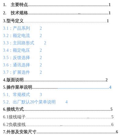
..
1.
主要特点...........................................
.....................1
..
2.
技术规格.........................................
.......................1
3.型号定义
....................................................................
1
3.1：产品系列
2
3.2：额定电流
2
3.3：主回路形式
2
3.4：额定电压
2
3.5：反馈选择
2
3.6：通讯选择
2
3.7：扩展选件
2
..........
4.版面说明
........................................
.................2
5.操作菜单说明.....................
..........................................4
5.1、常规模式
3
5.2、出厂默认20个菜单说明
4
6.接线方式.......................................................................5
..
6.1接线端子..........................
......
..................
..................5
..
6.2负载接线............................
........................................6
7.外形及安装尺寸.................................................................6