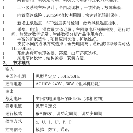
l
工业级系统主板设计，全自动调校，一致性高，故障率低。
l
内置高速保险，20mS电流检测周期，快速过流限制保护。
l
新增主板温度、SCR温度实时检测，散热风机温度控制。
l
采集、电流、温度最大值记录，主回路电压频率检测、运行时
间、故障次数等记录，智能数据分析产品使用寿命。
l
丰富的扩展选件，项目应用灵活，扩展性好。
l
支持不同的通讯方式选择，全光电隔离，通讯波特率最高可达
115200Baud。
l
系统参数可实现备份、还原、出厂还原选择。
l
采用窄体设计，结构紧凑，安装方便。
2、
技术规格
输入
主回路电源
见型号定义，50Hz/60Hz
控制电源
AC110V~240V，30W（含风机功耗）
输出
额定电压
主回路电源电压的0~98%（移相控制）
额定电流
见型号定义
运行模式
移相触发、调功定周期、调功变周期
控制方式
ɑ、U、I、U
、I
、P
2
2
控制信号
模拟、数字、通讯