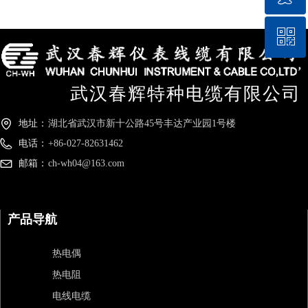
ꀥ
QQ客服
微信二维码
武汉春辉特种电缆有限公司
地址：
湖北省武汉市新十公路45号丰达产业园1号楼
电话：
+86-027-82631462
邮箱：
ch-wh04@163.com
产品导航
热电偶
热电阻
电线电缆