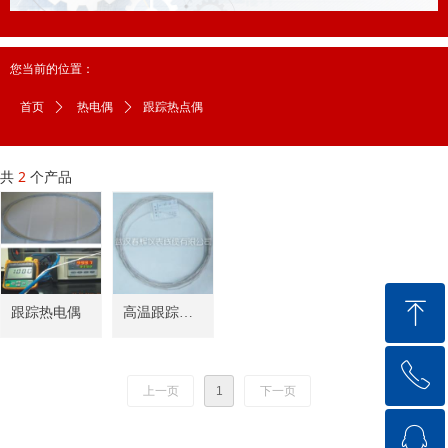
您当前的位置：
跟踪热点偶
首页
ꄲ
热电偶
ꄲ
共
2
个产品
ꁸ
跟踪热电偶
高温跟踪热
电偶
ꂅ
回到顶部
上一页
1
下一页
ꁗ
18571711144