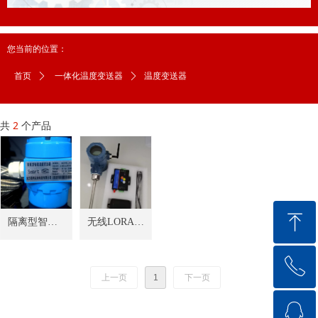
您当前的位置：
温度变送器
首页
ꄲ
一体化温度变送器
ꄲ
共
2
个产品
ꁸ
隔离型智能
无线LORA温
温度变送器
度测量
ꂅ
回到顶部
上一页
1
下一页
ꁗ
18571711144