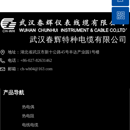
ꀥ
QQ客服
微信二维码
武汉春辉特种电缆有限公司
地址：
湖北省武汉市新十公路45号丰达产业园1号楼
电话：
+86-027-82631462
邮箱：
ch-wh04@163.com
产品导航
热电偶
热电阻
电线电缆