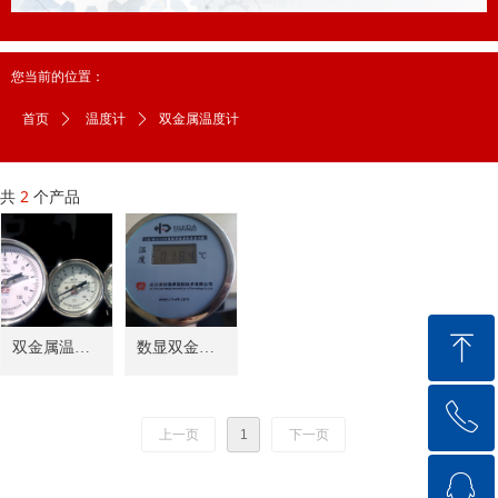
您当前的位置：
双金属温度计
首页
ꄲ
温度计
ꄲ
共
2
个产品
ꁸ
双金属温度
数显双金属
计
温度计
ꂅ
回到顶部
上一页
1
下一页
ꁗ
18571711144