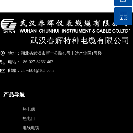
ꀥ
QQ客服
微信二维码
武汉春辉特种电缆有限公司
地址：
湖北省武汉市新十公路45号丰达产业园1号楼
电话：
+86-027-82631462
邮箱：
ch-wh04@163.com
产品导航
热电偶
热电阻
电线电缆