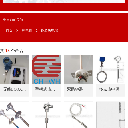
您当前的位置：
铠装热电偶
首页
ꄲ
热电偶
ꄲ
共
18
个产品
无线LORA温
手柄式热电
双路铠装
多点热电偶
度测量
偶；弯曲测
温；自然垂
下测温热电
偶