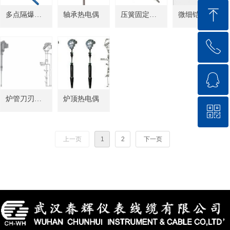
ꁸ
多点隔爆热
轴承热电偶
压簧固定热
微细铠装热
电偶-阻
电偶
电偶
ꂅ
回到顶部
ꁗ
18571711144
炉管刀刃热
炉顶热电偶
ꀥ
QQ客服
电偶
上一页
1
2
下一页
微信二维码