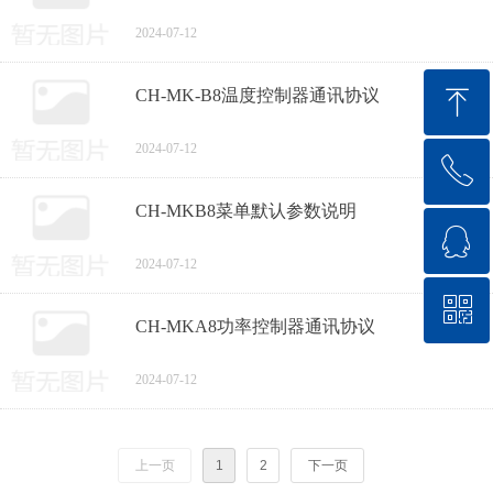
2024-07-12
ꁸ
CH-MK-B8温度控制器通讯协议
2024-07-12
ꂅ
回到顶部
CH-MKB8菜单默认参数说明
ꁗ
18571711144
2024-07-12
ꀥ
QQ客服
CH-MKA8功率控制器通讯协议
微信二维码
2024-07-12
上一页
1
2
下一页