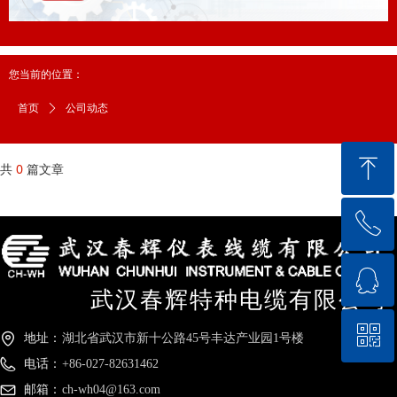
您当前的位置：
公司动态
首页
ꄲ
ꁸ
共
0
篇文章
ꂅ
回到顶部
ꁗ
18571711144
武汉春辉特种电缆有限公司
ꀥ
QQ客服
地址：
湖北省武汉市新十公路45号丰达产业园1号楼
电话：
+86-027-82631462
微信二维码
邮箱：
ch-wh04@163.com